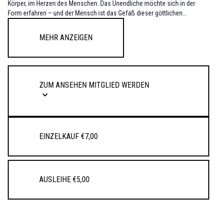
Körper, im Herzen des Menschen. Das Unendliche möchte sich in der
Form erfahren – und der Mensch ist das Gefäß dieser göttlichen
Erfahrung. Durch die Bewegung kann Stille entstehen und in tiefer Stille
erkennen wir, was bereits da ist.
Mehr anzeigen
Praxis aus dem Herzen geführt; durch Sonnengrüße, Standhaltungen und
sanfte Rückbeuge. Die Praxis schließt mit einer kleinen Meditation.
ZUM ANSEHEN MITGLIED WERDEN
Einzelkauf €7,00
Ausleihe €5,00