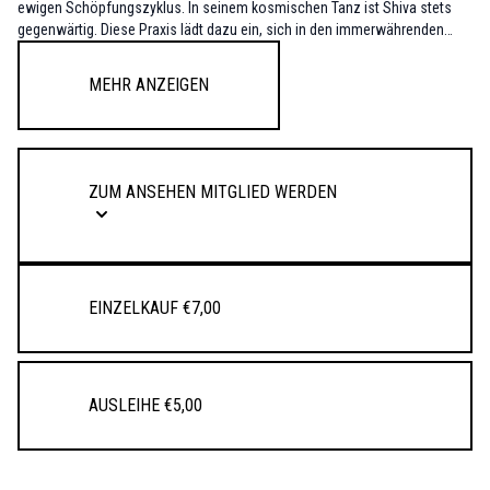
ewigen Schöpfungszyklus. In seinem kosmischen Tanz ist Shiva stets
gegenwärtig. Diese Praxis lädt dazu ein, sich in den immerwährenden
Rhythmus des Universums hineinzulehnen.
Standhaltungen und Rückbeugen bilden den Schwerpunkt dieser Einheit.
Mehr anzeigen
ZUM ANSEHEN MITGLIED WERDEN
Einzelkauf €7,00
Ausleihe €5,00