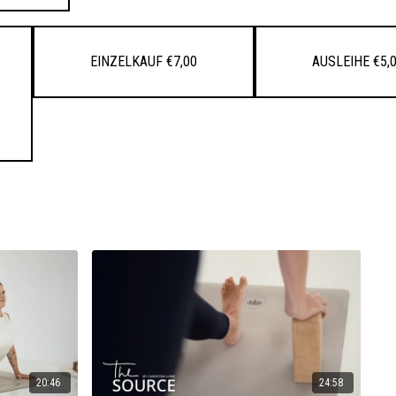
Einzelkauf €7,00
Ausleihe €5,
20:46
24:58