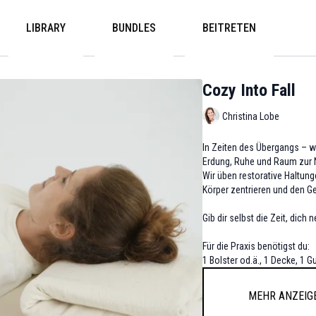
LIBRARY
BUNDLES
BEITRETEN
Cozy Into Fall
Christina Lobe
In Zeiten des Übergangs – wi
Erdung, Ruhe und Raum zur 
Wir üben restorative Haltun
Körper zentrieren und den G
Gib dir selbst die Zeit, dich
Für die Praxis benötigst du:
1 Bolster od.ä., 1 Decke, 1 G
Mehr anzeig