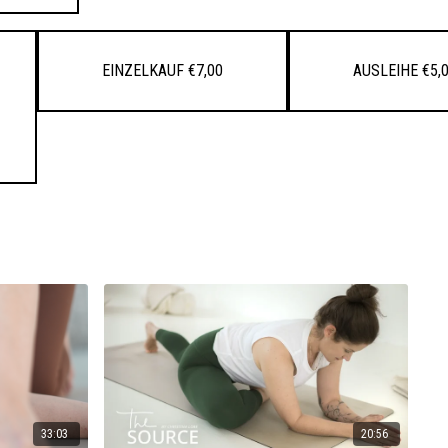
Einzelkauf €7,00
Ausleihe €5,
33:03
20:56