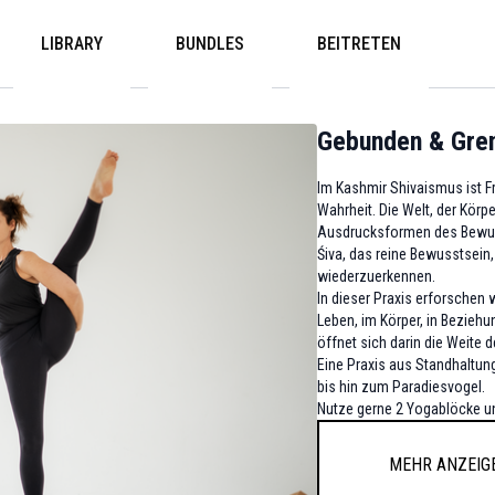
LIBRARY
BUNDLES
BEITRETEN
Gebunden & Gre
Im Kashmir Shivaismus ist Fr
Wahrheit. Die Welt, der Körp
Ausdrucksformen des Bewu
Śiva, das reine Bewusstsein, 
wiederzuerkennen.
In dieser Praxis erforschen w
Leben, im Körper, in Bezie
öffnet sich darin die Weite 
Eine Praxis aus Standhaltun
bis hin zum Paradiesvogel.
Nutze gerne 2 Yogablöcke und
Mehr anzeig