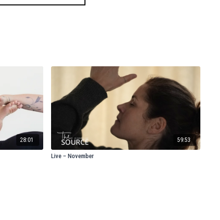
28:01
59:53
Live – November