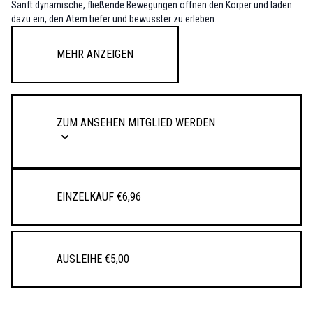
Sanft dynamische, fließende Bewegungen öffnen den Körper und laden
dazu ein, den Atem tiefer und bewusster zu erleben.
Variationen der Cat/Cow-Bewegung in unterschiedlichen Positionen
lassen dich die unterstützende Kraft von Körper und Atem spüren.
Mehr anzeigen
Abgerundet wird die Praxis durch eine kurze Meditation – ein Moment der
Stille.
Key-Asanas:
Sitzende Mobilisationen, halbe und ganze Sonnengrüße
sowie Variationen. Halbe Ausfallschritte mit Twist, Cat/Cow-Flow,
ZUM ANSEHEN MITGLIED WERDEN
Twisted Monkey und Shalabhasana.
Einzelkauf €6,96
Ausleihe €5,00