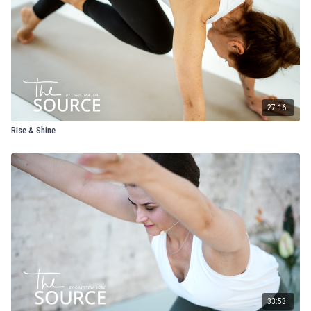
27:16
Rise & Shine
33:53