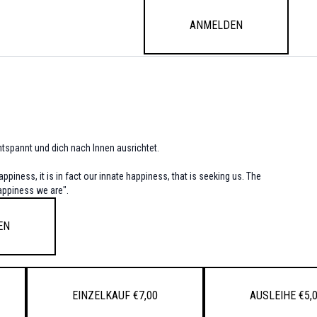
Anmelden
entspannt und dich nach Innen ausrichtet.
piness, it is in fact our innate happiness, that is seeking us. The
appiness we are".
en
Einzelkauf €7,00
Ausleihe €5,