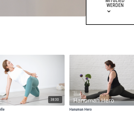
MITGLIED
WERDEN
38:30
lle
Hanuman Hero