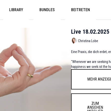
LIBRARY
BUNDLES
BEITRETEN
Live 18.02.2025
Christina Lobe
Eine Praxis, die dich erdet, 
"Whenever we are seeking hap
happiness we seek ist the h
Mehr anzeig
ZUM
ANSEHEN