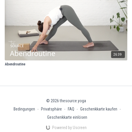
26:39
Abendroutine
© 2026 thesource.yoga
Bedingungen
∙
Privatsphäre
∙
FAQ
∙
Geschenkkarte kaufen
∙
Geschenkkarte einlösen
Powered by Uscreen