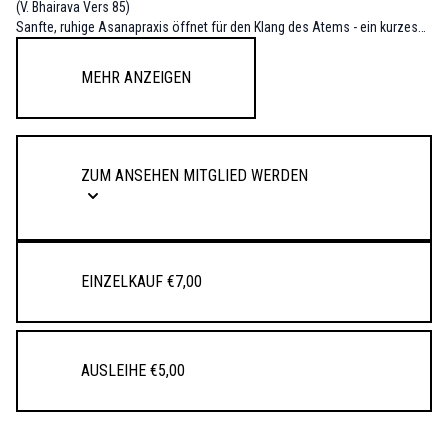
(V. Bhairava Vers 85)
Sanfte, ruhige Asanapraxis öffnet für den Klang des Atems - ein kurzes
Pranayama und das Verweilen in der eigenen Gegenwart, in der sich das
Heilige - jenseits aller Gedanken, offenbart.
Mehr anzeigen
ZUM ANSEHEN MITGLIED WERDEN
Einzelkauf €7,00
Ausleihe €5,00