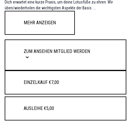
Dich erwartet eine kurze Praxis, um deine Lotusfüße zu ehren. Wir
üben/wiederholen die wichtigsten Aspekte der Basis.
Praktiziere diese kleine Sequenz für ein stabiles und flexibles Fundament.
Gleichzeitig wird dich diese Praxis in allen Balancehaltungen
Mehr anzeigen
unterstützen.
ZUM ANSEHEN MITGLIED WERDEN
Einzelkauf €7,00
Ausleihe €5,00