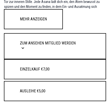
Tor zur inneren Stille. Jede Asana lädt dich ein, den Atem bewusst zu
spüren und den Moment zu finden, in dem Ein- und Ausatmung sich
berühren.
Mehr anzeigen
In der Meditation verweilst du in diesem Zwischenraum,
Madhya
genannt
– der stillen Mitte, in der Bewegung und Ruhe, Ein- und Ausatmung, Tun
und Sein miteinander verschmelzen. Hier offenbart sich die Gnade des
Höchsten: der Geist wird still, und das Bewusstsein weitet sich.
ZUM ANSEHEN MITGLIED WERDEN
Einzelkauf €7,00
Ausleihe €5,00