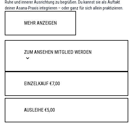
Ruhe und innerer Ausrichtung zu begrüßen. Du kannst sie als Auftakt
deiner Asana-Praxis integrieren – oder ganz für sich allein praktizieren.
Wir erforschen die Präsenz des Atems im Körper, weiten die inneren
Mehr anzeigen
Atemräume und tauchen ein in die Innigkeit mit dem lebendigen
Rhythmus deines Seins.
Wir üben: Atemwahrnehmung - das Spüren des natürlichen Fluss deines
Atems. Werde still. Finde Weichheit und Offenheit im Inneren.
ZUM ANSEHEN MITGLIED WERDEN
Sanftes Kapalabhati - Belebend und klärend – der Atem als Licht, das den
Geist wach macht. (Sanfte Variante, nicht für Schwangerschaft oder bei
hoher innerer Unruhe.)
Sama Vritti Pranayama - Der Atem wird gleichmäßig – Einatmen,
Ausatmen im gleichen Rhythmus. Ruhe, Ausgleich und Zentrierung
Einzelkauf €7,00
stellen sich ein.
Nadi Shodhana (Wechselatmung) - Harmonisierung der Energien – klärt
die Nadis, beruhigt den Geist und schafft Fokus.
Surya Bhedana (rechte-Nasenloch-Atmung) - Aktivierend und wärmend –
stärkt die Konzentration, belebt Körper und Geist.
Ausleihe €5,00