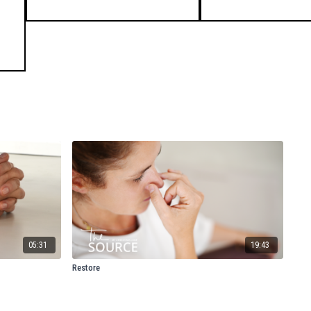
05:31
19:43
Restore