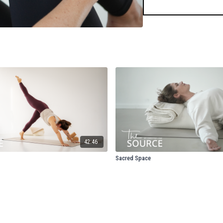
42:46
Sacred Space