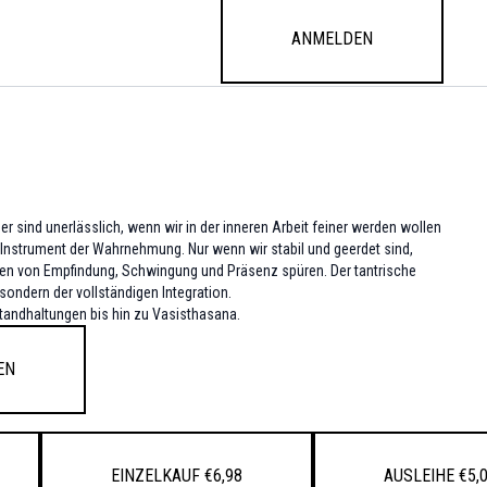
Anmelden
per sind unerlässlich, wenn wir in der inneren Arbeit feiner werden wollen
 Instrument der Wahrnehmung. Nur wenn wir stabil und geerdet sind,
ten von Empfindung, Schwingung und Präsenz spüren. Der tantrische
 sondern der vollständigen Integration.
Standhaltungen bis hin zu Vasisthasana.
en
Einzelkauf €6,98
Ausleihe €5,