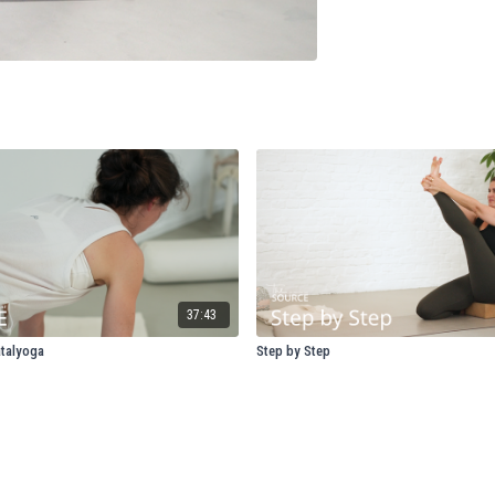
37:43
atalyoga
Step by Step