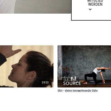
MITGLIED
WERDEN
59:53
Shri - deine innewohnende Güte