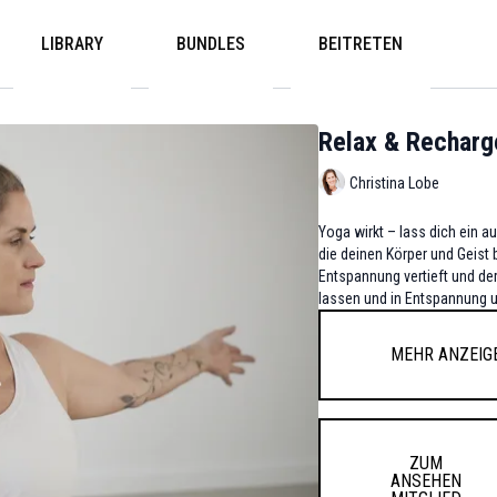
LIBRARY
BUNDLES
BEITRETEN
Relax & Recharg
Christina Lobe
Yoga wirkt – lass dich ein auf eine Praxis sanfter Bewegungen, n
die deinen Körper und Geist
Entspannung vertieft und der
lassen und in Ents
Mehr anzeig
ZUM
ANSEHEN