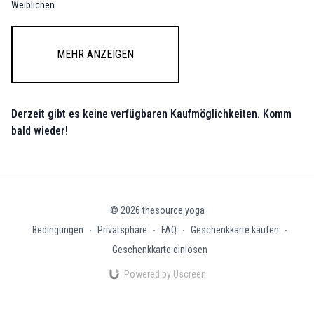
Weiblichen.
Sie duldet keine Illusionen, Täuschungen oder Anhaftungen des Egos und
nutzt ihr scharfes Schwert, um Falschheit, Manipulation und Ignoranz zu
Mehr anzeigen
durchtrennen. Hinter ihrer wilden Erscheinung wirkt jedoch reine, absolute
Liebe, die uns zu radikaler Ehrlichkeit, Authentizität und spiritueller Freiheit
führen will.
Derzeit gibt es keine verfügbaren Kaufmöglichkeiten. Komm
bald wieder!
© 2026 thesource.yoga
Bedingungen
∙
Privatsphäre
∙
FAQ
∙
Geschenkkarte kaufen
∙
Geschenkkarte einlösen
Powered by Uscreen