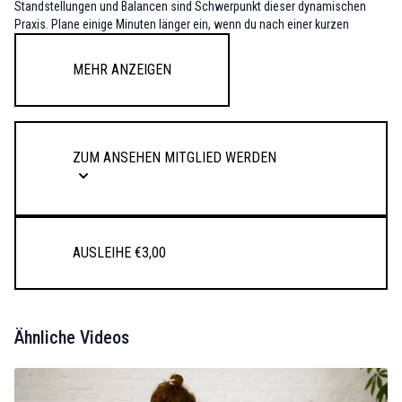
Standstellungen und Balancen sind Schwerpunkt dieser dynamischen
Praxis. Plane einige Minuten länger ein, wenn du nach einer kurzen
Meditation mit Savasana schließen möchtest.
Mehr anzeigen
Du nutz das Video für deine Postnatale YogaPraxis? Bitte beachte
Folgendes: Übe nur, wenn du schon Yogaerfahrung vor der
Schwangerschaft gesammelt hast. Mind. 6 Monate postpartum. Du hast
deine Rückbildungskurs abgeschlossen und gute Grundfitness.
Zum Ansehen Mitglied werden
Modifikationen: Kein Springen ins Chaturanga Dandasana. Setze ggf. in
der Liegestütz die Knie ab. Halte in Navasana die ganze Zeit die Rückseite
der Beine mit den Händen, um die Integration des Cores zu unterstützen.
Ausleihe €3,00
Ähnliche Videos