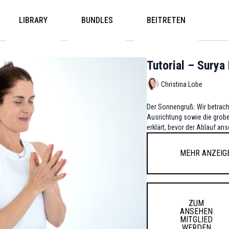
LIBRARY
BUNDLES
BEITRETEN
Tutorial – Sury
Christina Lobe
Der Sonnengruß: Wir betrach
Ausrichtung sowie die grob
erklärt, bevor der Ablauf a
Mehr anzeig
ZUM
ANSEHEN
MITGLIED
WERDEN