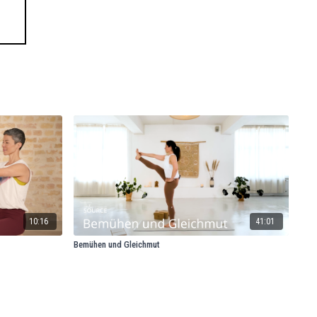
10:16
41:01
Bemühen und Gleichmut